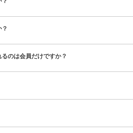
か？
いつでも可能です。 退会希望月の10日（10日
手続きを行っていただければ、退会希望月の末日に
か？
。 （ただし今後の状況にて変更になる可能性はご
れるのは会員だけですか？
ジターの方でもご利用いただけます。 チケットを
加も可能です。
ョンの間の道を奥に進んでいただき、居酒屋さんの
更衣室に2基ございます。リンスインシャンプー・