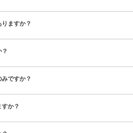
約サイトURL：https://studio-third-
/reserve/schedule/1/1/ ※キャンペーンなどで
ありますか？
ださい。
末（スマホ・タブレットなど） ・クレジットカー
となります。
か？
す。 チケットをご用意しておりますので、都度払
月に数回だけ」など、チケットの方がお得な場合が
のみですか？
決済のみとなっております。
ますか？
ら、いつでも可能です。お気軽にお越しください。