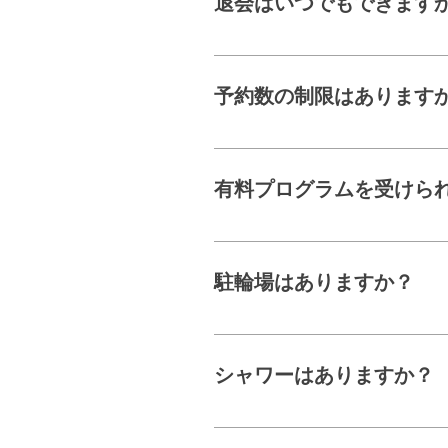
退会はいつでもできます
退会・休会・プラン変更は
日）までにフロントにて
予約数の制限はあります
予約制限はございません
有料プログラムを受けら
いいえ。会員ではないビ
有料プログラムだけの参
駐輪場はありますか？
串揚げ隼人さんとマンシ
シャワーはありますか？
女性更衣室に6基、男性