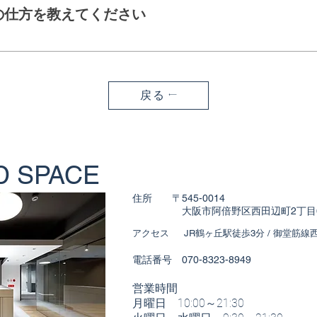
ります。※レンタルスタジオの場合は、シャワー利
の仕方を教えてください
承っております。ご希望の「日時」「ご希望のスタジ
い。 スタッフが空き状況を確認し、順次ご返信い
いただけます。
戻る
RD SPACE
住所 〒545-0014
​ 大阪市阿倍野区西田辺町2丁目6-
アクセス JR鶴ヶ丘駅徒歩3分 / 御堂筋線
電話番号 070-8323-8949
営業時間
月曜日 10:00～21:30