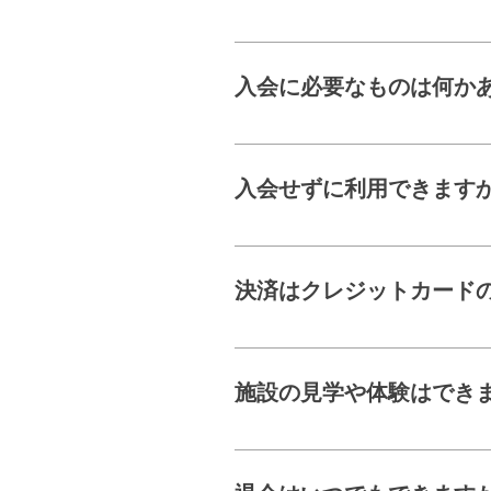
WEBからお申込みが可能です。 予
space.hacomono.jp
入会に必要なものは何か
す。直接お問い合わせく
・WEBをご利用できる端
「ご本人様確認」が必要
入会せずに利用できます
はい。ご利用いただけま
「毎日は来られない」「
決済はクレジットカード
はい。クレジットカード
施設の見学や体験はでき
見学は営業時間内でした
ております。