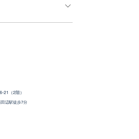
用不可となります。
オ(スタジオAまたはスタ
たします。空きがございま
21（2階）
西田辺駅徒歩7分